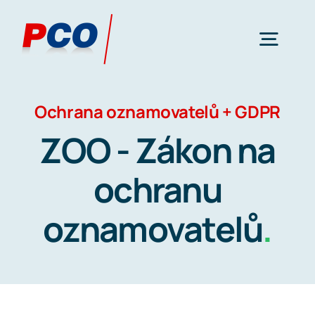
Přeskočit
na
Togg
obsah
Navig
Categories
Ochrana oznamovatelů + GDPR
ZOO - Zákon na
ochranu
oznamovatelů
.