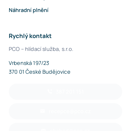
Náhradní plnění
Rychlý kontakt
PCO – hlídací služba, s.r.o.
Vrbenská 197/23
370 01 České Budějovice
387 201 151
recepce@pco.cz
obchod@pco.cz